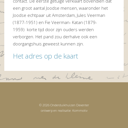
contact. De eerste getuige verklaart bovendien dat
een groot aantal Joodse mensen, waaronder het
Joodse echtpaar uit Amsterdam, Jules Veerman
(1877-1951) en Fie Veerman- Katan (1879-
1959) korte tijd door zijn ouders werden
verborgen. Het pand zou derhalve ook een
doorgangshuis geweest kunnen zijn.
Het adres op de kaart
© 2026 Onderduikhuizen Deventer
ontwerp en realisatie:
Kommotiv