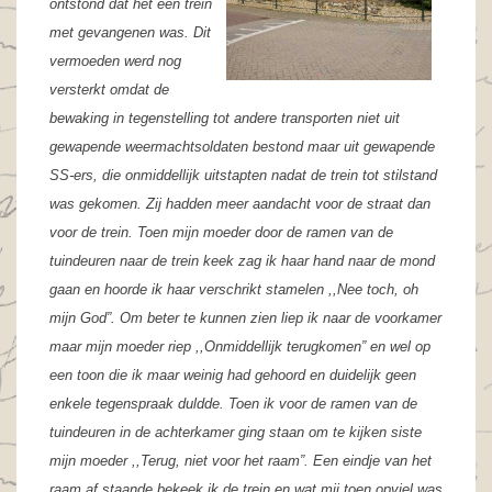
ontstond dat het een trein
met gevangenen was. Dit
vermoeden werd nog
versterkt omdat de
bewaking in tegenstelling tot andere transporten niet uit
gewapende weermachtsoldaten bestond maar uit gewapende
SS-ers, die onmiddellijk uitstapten nadat de trein tot stilstand
was gekomen. Zij hadden meer aandacht voor de straat dan
voor de trein. Toen mijn moeder door de ramen van de
tuindeuren naar de trein keek zag ik haar hand naar de mond
gaan en hoorde ik haar verschrikt stamelen ,,Nee toch, oh
mijn God”. Om beter te kunnen zien liep ik naar de voorkamer
maar mijn moeder riep ,,Onmiddellijk terugkomen” en wel op
een toon die ik maar weinig had gehoord en duidelijk geen
enkele tegenspraak duldde. Toen ik voor de ramen van de
tuindeuren in de achterkamer ging staan om te kijken siste
mijn moeder ,,Terug, niet voor het raam”. Een eindje van het
raam af staande bekeek ik de trein en wat mij toen opviel was