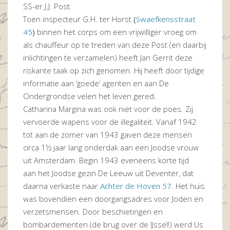
SS-er J.J. Post.
Toen inspecteur G.H. ter Horst
(
Swaefkensstraat
45
)
binnen het corps om een vrijwilliger vroeg om
als chauffeur op te treden van deze Post (en daarbij
inlichtingen te verzamelen) heeft Jan Gerrit deze
riskante taak op zich genomen. Hij heeft door tijdige
informatie aan ‘goede’ agenten en aan De
Ondergrondse velen het leven gered.
Catharina Margina was ook niet voor de poes. Zij
vervoerde wapens voor de illegaliteit. Vanaf 1942
tot aan de zomer van 1943 gaven deze mensen
circa 1½ jaar lang onderdak aan een Joodse vrouw
uit Amsterdam. Begin 1943 eveneens korte tijd
aan het Joodse gezin De Leeuw uit Deventer, dat
daarna verkaste naar
Achter de Hoven 57
. Het huis
was bovendien een doorgangsadres voor Joden en
verzetsmensen. Door beschietingen en
bombardementen (de brug over de IJssel!) werd Us