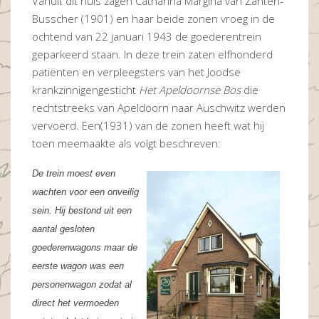
Vanuit dit huis zagen Catharina Margina van Zanten-
Busscher (1901) en haar beide zonen vroeg in de
ochtend van 22 januari 1943 de goederentrein
geparkeerd staan. In deze trein zaten elfhonderd
patiënten en verpleegsters van het Joodse
krankzinnigengesticht
Het Apeldoornse Bos
die
rechtstreeks van Apeldoorn naar Auschwitz werden
vervoerd. Een(1931) van de zonen heeft wat hij
toen meemaakte als volgt beschreven:
De trein moest even
wachten voor een onveilig
sein. Hij
bestond uit een
aantal gesloten
goederenwagons maar de
eerste wagon was een
personenwagon zodat
al
direct het vermoeden